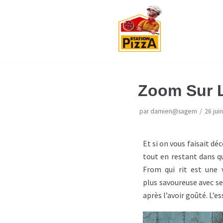
Aller
au
contenu
Zoom Sur L
par
damien@sagem
26 jui
Et si on vous faisait d
tout en restant dans qu
From
qui rit est une 
plus savoureuse avec s
après l’avoir goûté.
L’es