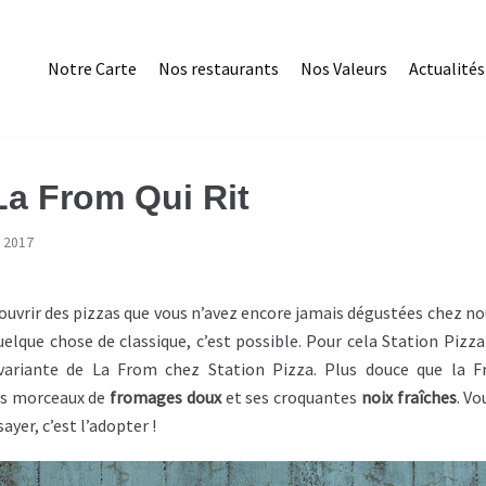
Notre Carte
Nos restaurants
Nos Valeurs
Actualités
a From Qui Rit
n 2017
écouvrir des pizzas que vous n’avez encore jamais dégustées chez no
elque chose de classique, c’est possible.
Pour cela Station Pizza a
variante de La
From
chez Station Pizza.
Plus douce que la
F
es morceaux de
fromages doux
et ses croquantes
noix fraîches
.
Vou
sayer, c’est l’adopter !