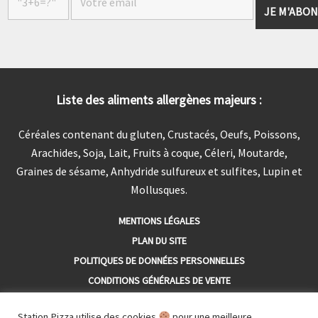
Liste des aliments allergènes majeurs :
Céréales contenant du gluten, Crustacés, Oeufs, Poissons,
Arachides, Soja, Lait, Fruits à coque, Céleri, Moutarde,
Graines de sésame, Anhydride sulfureux et sulfites, Lupin et
Mollusques.
MENTIONS LÉGALES
PLAN DU SITE
POLITIQUES DE DONNÉES PERSONNELLES
CONDITIONS GÉNÉRALES DE VENTE
Pour votre santé, mangez au moins cinq fruits et légumes par
Station Pizza utilise des cookies
pour une meilleure