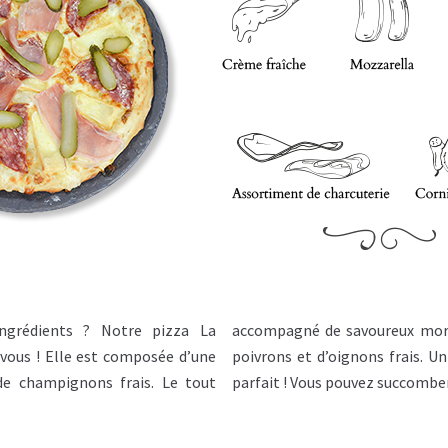
ngrédients ? Notre pizza La
aché, de poulet rôti, avec de
vous ! Elle est composée d’une
eux, délicieux, tout simplement
e champignons frais. Le tout
parfait ! Vous pouvez succomber