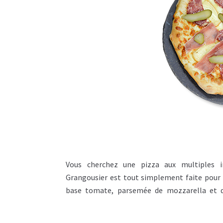
Vous cherchez une pizza aux multiples i
accompagné de savoureux morceaux de bœuf h
Grangousier est tout simplement faite pour 
poivrons et d’oignons frais. Un mix si savour
base tomate, parsemée de mozzarella et d